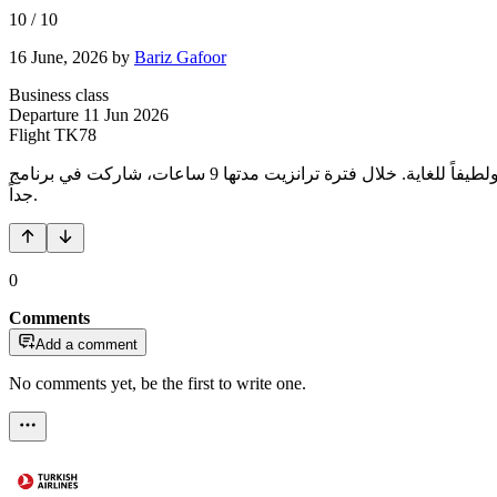
10
/
10
16 June, 2026
by
Bariz Gafoor
Business class
Departure
11 Jun 2026
Flight
TK78
كانت رحلة مريحة، وكان طاقم الضيافة متعاوناً ولطيفاً للغاية. خلال فترة ترانزيت مدتها 9 ساعات، شاركت في برنامج "Touristanbul" وقمت بجولة صغيرة وممتعة في إسطنبول. لقد كانت تجربة جميلة وممتعة
جداً.
0
Comments
Add a comment
No comments yet, be the first to write one.