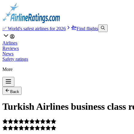
✅ World's safest airlines for 2026
Find flights
Airlines
Reviews
News
Safety ratings
More
Back
Turkish Airlines business class 