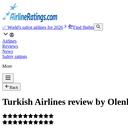
✅ World's safest airlines for 2026
Find flights
Airlines
Reviews
News
Safety ratings
More
Back
Turkish Airlines review by Olen